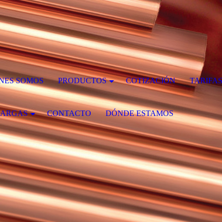
NES SOMOS
PRODUCTOS
COTIZACIÓN
TARIFA
CARGAS
CONTACTO
DÓNDE ESTAMOS