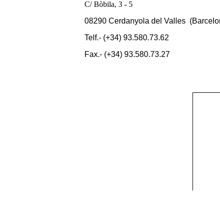
C/ Bòbila, 3 - 5
08290 Cerdanyola del Valles
(Barcelo
Telf.- (+34) 93.580.73.62
Fax.- (+34) 93.580.73.27
Aquíedes ver la ubicación de nuestro 
desees